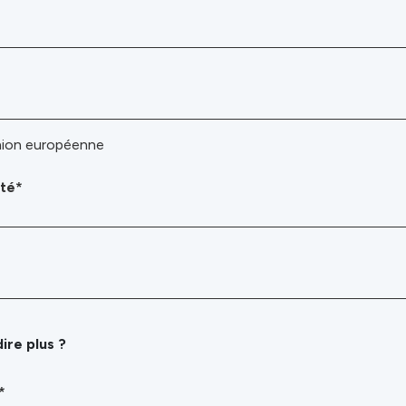
Union européenne
ité*
e
ire plus ?
*