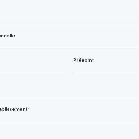
onnelle
Prénom*
ablissement*