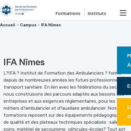
Passer au contenu principal
Formations
Instituts
Accueil
>
Campus
>
IFA Nîmes
M
IFA Nîmes
A
L?IFA ? Institut de Formation des Ambulanciers ? forme
depuis de nombreuses années les futurs professionnels du
E
transport sanitaire. En lien avec les fédérations du secteur,
nous construisons des parcours adaptés aux besoins des
entreprises et aux exigences réglementaires, pour les
L
métiers d?ambulancier et d?auxiliaire ambulancier. Nos
formations reposent sur des équipements pédagogiques
d
de qualité et des plateaux techniques spécialisés : salles de
soins, matériel de secourisme, véhicules-écoles? Tout est