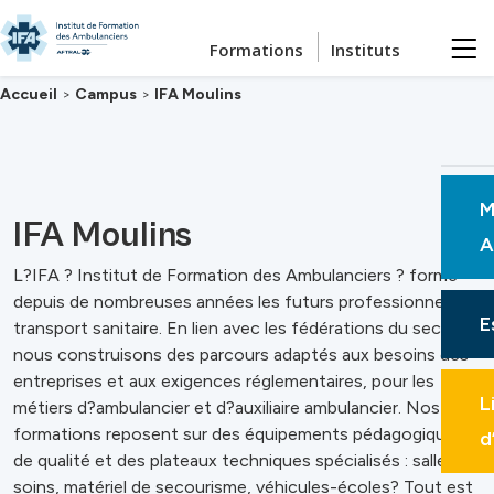
Passer au contenu principal
Formations
Instituts
Accueil
>
Campus
>
IFA Moulins
M
IFA Moulins
A
L?IFA ? Institut de Formation des Ambulanciers ? forme
depuis de nombreuses années les futurs professionnels du
E
transport sanitaire. En lien avec les fédérations du secteur,
nous construisons des parcours adaptés aux besoins des
entreprises et aux exigences réglementaires, pour les
L
métiers d?ambulancier et d?auxiliaire ambulancier. Nos
formations reposent sur des équipements pédagogiques
d
de qualité et des plateaux techniques spécialisés : salles de
soins, matériel de secourisme, véhicules-écoles? Tout est